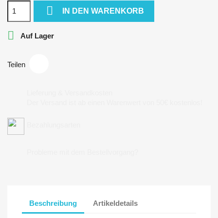

IN DEN WARENKORB

Auf Lager
Teilen
Lieferung & Versandkosten
Der Versand ist ab einen Warenwert von 50€ kostenlos!
Bezahlungsarten
Probleme mit dem Bestellvorgang?
Beschreibung
Artikeldetails