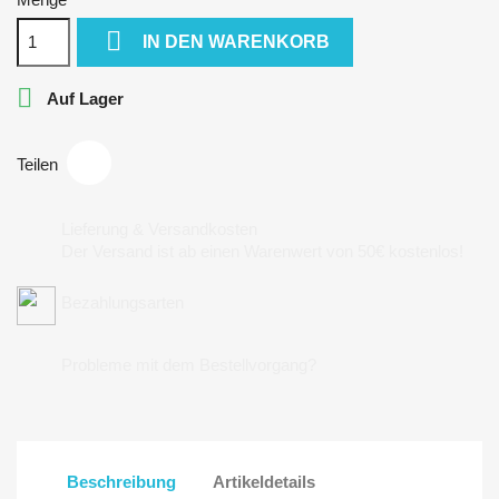

IN DEN WARENKORB

Auf Lager
Teilen
Lieferung & Versandkosten
Der Versand ist ab einen Warenwert von 50€ kostenlos!
Bezahlungsarten
Probleme mit dem Bestellvorgang?
Beschreibung
Artikeldetails