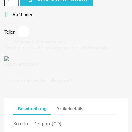

Auf Lager
Teilen
Lieferung & Versandkosten
Der Versand ist ab einen Warenwert von 50€ kostenlos!
Bezahlungsarten
Probleme mit dem Bestellvorgang?
Beschreibung
Artikeldetails
Koroded - Decipher (CD)