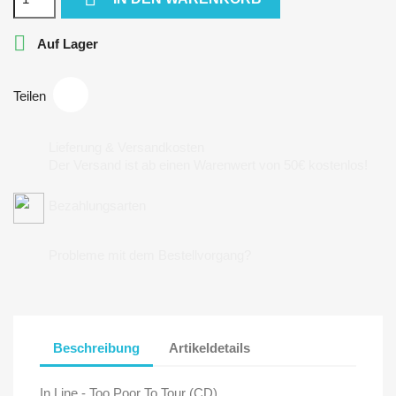

Auf Lager
Teilen
Lieferung & Versandkosten
Der Versand ist ab einen Warenwert von 50€ kostenlos!
Bezahlungsarten
Probleme mit dem Bestellvorgang?
Beschreibung
Artikeldetails
In.Line - Too Poor To Tour (CD)