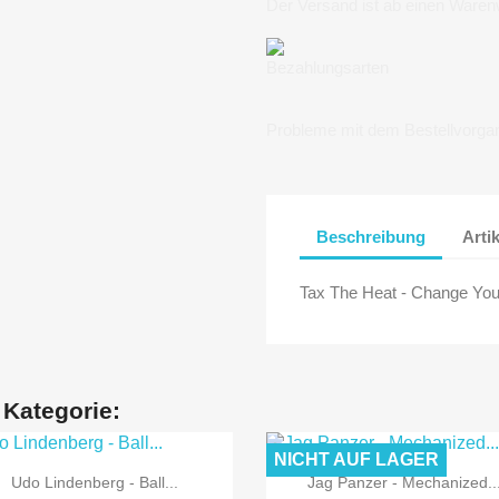
Der Versand ist ab einen Waren
Bezahlungsarten
Probleme mit dem Bestellvorga
Beschreibung
Arti
Tax The Heat - Change You
 Kategorie:
NICHT AUF LAGER


Vorschau
Vorschau
Udo Lindenberg - Ball...
Jag Panzer - Mechanized..