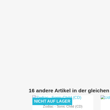
16 andere Artikel in der gleichen
NICHT AUF LAGER

Vorschau
Zodiac - Sonic Child (CD)