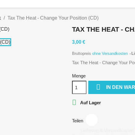
k
Tax The Heat - Change Your Position (CD)
TAX THE HEAT - C
3,00 €
Bruttopreis
ohne Versandkosten
Li
Tax The Heat - Change Your Pos
Menge

IN DEN WA

Auf Lager
Teilen
Lieferung & Versandkosten