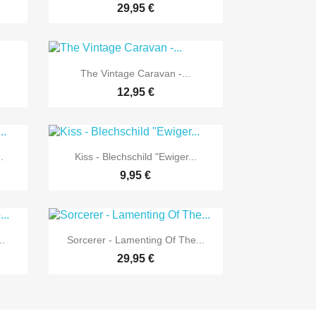
29,95 €

Vorschau
The Vintage Caravan -...
12,95 €

Vorschau
.
Kiss - Blechschild "Ewiger...
9,95 €

Vorschau
..
Sorcerer - Lamenting Of The...
29,95 €