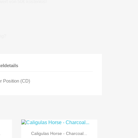
wert von 50€ kostenlos!
ng?
keldetails
r Position (CD)

Vorschau
.
Caligulas Horse - Charcoal...