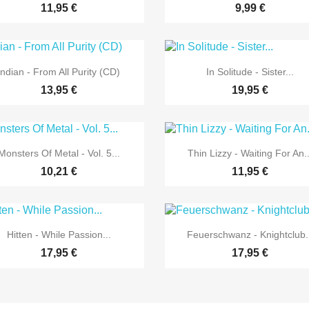
11,95 €
9,99 €


Vorschau
Vorschau
Indian - From All Purity (CD)
In Solitude - Sister...
13,95 €
19,95 €


Vorschau
Vorschau
Monsters Of Metal - Vol. 5...
Thin Lizzy - Waiting For An..
10,21 €
11,95 €


Vorschau
Vorschau
Hitten - While Passion...
Feuerschwanz - Knightclub.
17,95 €
17,95 €