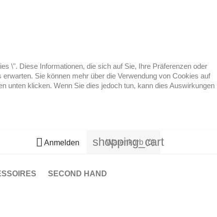
 \". Diese Informationen, die sich auf Sie, Ihre Präferenzen oder
 es erwarten. Sie können mehr über die Verwendung von Cookies auf
ten unten klicken. Wenn Sie dies jedoch tun, kann dies Auswirkungen
shopping_cart

Warenkorb
(0)
Anmelden
ESSOIRES
SECOND HAND