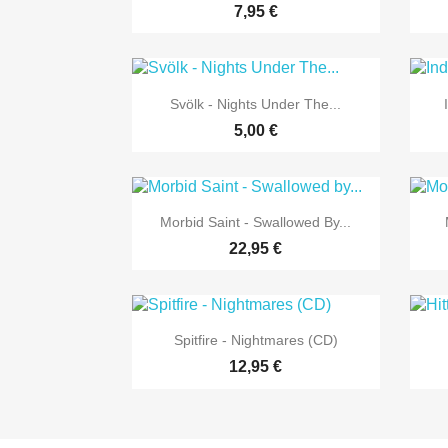
7,95 €

Vorschau
Svölk - Nights Under The...
5,00 €

Vorschau
Morbid Saint - Swallowed By...
22,95 €

Vorschau
Spitfire - Nightmares (CD)
12,95 €