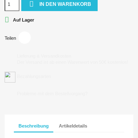

IN DEN WARENKORB

Auf Lager
Teilen
Lieferung & Versandkosten
Der Versand ist ab einen Warenwert von 50€ kostenlos!
Bezahlungsarten
Probleme mit dem Bestellvorgang?
Beschreibung
Artikeldetails