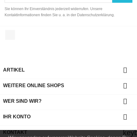
Sie können Ihr Einverständnis jederzeit widerrufen. Unsere
Kontaktinformationen finden Sie u. a. in der Datenschutzerklärung.
Facebook

ARTIKEL

WEITERE ONLINE SHOPS

WER SIND WIR?

IHR KONTO
key
KONTAKT