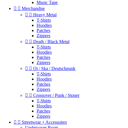
Music Tape


Merchandise


Heavy Metal
T-Shirts
Hoodies
Patches
Zippers


Death / Black Metal
T-Shirts
Hoodies
Patches
Zippers


Oi / Ska / Deutschpunk
T-Shirts
Hoodies
Patches
Zippers


Crossover / Punk / Stoner
T-Shirts
Hoodies
Patches
Zippers


Streetwear + Accessoires
Undercover Boots