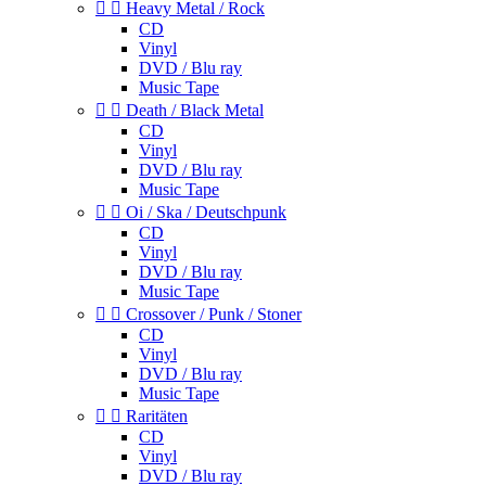


Heavy Metal / Rock
CD
Vinyl
DVD / Blu ray
Music Tape


Death / Black Metal
CD
Vinyl
DVD / Blu ray
Music Tape


Oi / Ska / Deutschpunk
CD
Vinyl
DVD / Blu ray
Music Tape


Crossover / Punk / Stoner
CD
Vinyl
DVD / Blu ray
Music Tape


Raritäten
CD
Vinyl
DVD / Blu ray