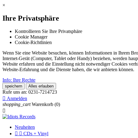
×
Ihre Privatsphäre
Kontrollieren Sie Ihre Privatsphäre
Cookie Manager
Cookie-Richtlinien
Wenn Sie eine Website besuchen, können Informationen in Ihrem Brows
Internet-Gerät (Computer, Tablet oder Handy) beziehen, werden haupt
Website erfahren und die Einstellung nicht notwendiger Cookies verh
Website-Erfahrung und die Dienste haben, die wir anbieten können.
Info: Ihre Rechte
speichern
Alles erlauben
Rufe uns an:
0231-7214723

Anmelden
shopping_cart
Warenkorb
(0)

Neuheiten


CDs + Vinyl