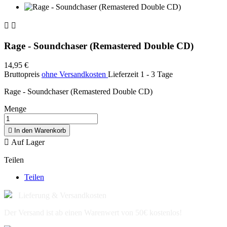


Rage - Soundchaser (Remastered Double CD)
14,95 €
Bruttopreis
ohne Versandkosten
Lieferzeit 1 - 3 Tage
Rage - Soundchaser (Remastered Double CD)
Menge

In den Warenkorb

Auf Lager
Teilen
Teilen
Lieferung & Versandkosten
Der Versand ist ab einen Warenwert von 50€ kostenlos!