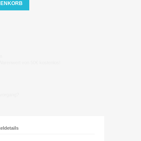
RENKORB
n
 Warenwert von 50€ kostenlos!
lvorgang?
keldetails