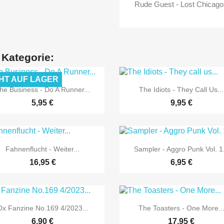
Rude Guest - Lost Chicago
 Kategorie:
HT AUF LAGER


Vorschau
Vorschau
he Business - Do A Runner...
The Idiots - They Call Us...
5,95 €
9,95 €


Vorschau
Vorschau
Fahnenflucht - Weiter...
Sampler - Aggro Punk Vol. 1.
16,95 €
6,95 €


Vorschau
Vorschau
Ox Fanzine No.169 4/2023...
The Toasters - One More..
6,90 €
17,95 €