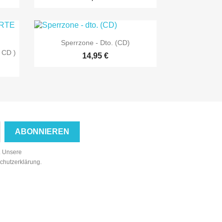

Vorschau
Sperrzone - Dto. (CD)
 CD )
14,95 €
n. Unsere
schutzerklärung.