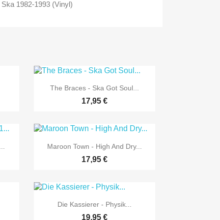
 Ska 1982-1993 (Vinyl)

Vorschau
The Braces - Ska Got Soul...
17,95 €

Vorschau
..
Maroon Town - High And Dry...
17,95 €

Vorschau
.
Die Kassierer - Physik...
19,95 €