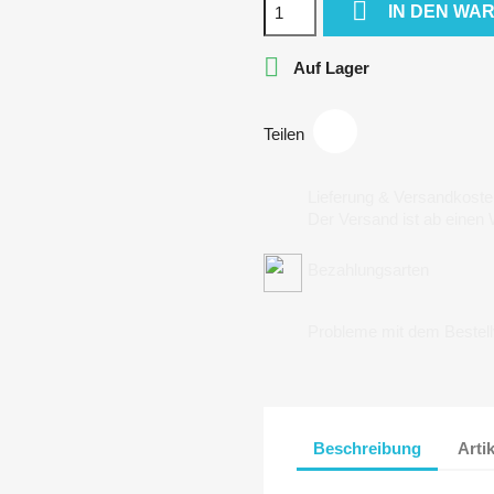

IN DEN WA

Auf Lager
Teilen
Lieferung & Versandkoste
Der Versand ist ab einen
Bezahlungsarten
Probleme mit dem Bestel
Beschreibung
Arti