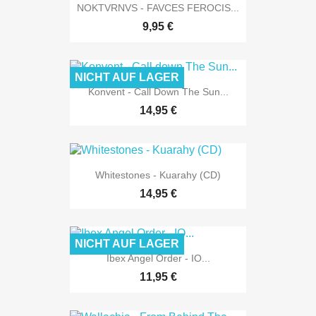
NOKTVRNVS - FAVCES FEROCIS...
9,95 €
NICHT AUF LAGER
Konvent - Call Down The Sun...
14,95 €
Whitestones - Kuarahy (CD)
14,95 €
NICHT AUF LAGER
Ibex Angel Order - IO...
11,95 €