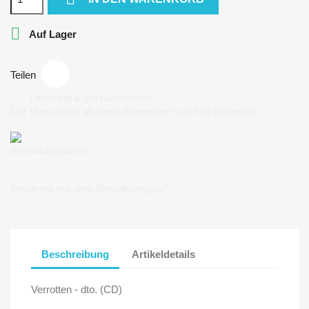

Auf Lager
Teilen
Lieferung & Versandkosten
Der Versand ist ab einen Warenwert von 50€ kostenlos!
Bezahlungsarten
Probleme mit dem Bestellvorgang?
Beschreibung
Artikeldetails
Verrotten - dto. (CD)