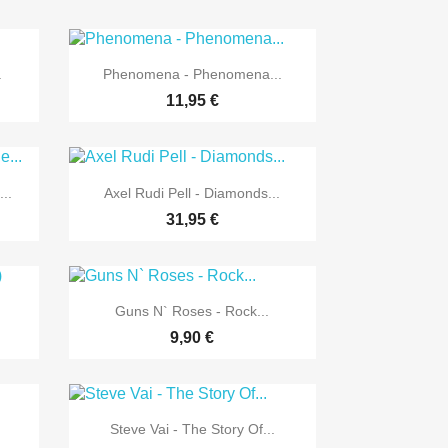

Vorschau
.
Phenomena - Phenomena...
11,95 €

Vorschau
..
Axel Rudi Pell - Diamonds...
31,95 €

Vorschau
)
Guns N` Roses - Rock...
9,90 €

Vorschau
Steve Vai - The Story Of...