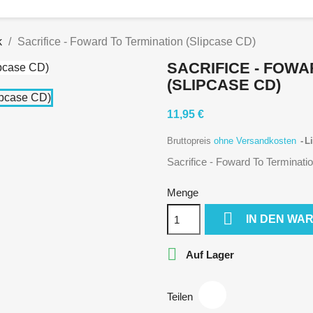
k
Sacrifice - Foward To Termination (Slipcase CD)
SACRIFICE - FOWA
(SLIPCASE CD)
11,95 €
Bruttopreis
ohne Versandkosten
Li
Sacrifice - Foward To Terminati
Menge

IN DEN WA

Auf Lager
Teilen