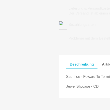
Lieferung & Versandkoste
Der Versand ist ab einen
Bezahlungsarten
Probleme mit dem Bestel
Beschreibung
Arti
Sacrifice - Foward To Term
Jewel Slipcase - CD