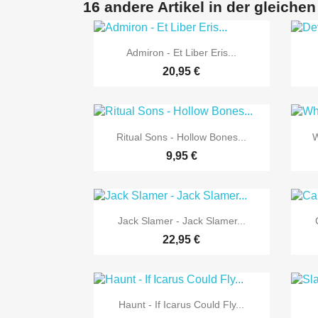
16 andere Artikel in der gleichen

Vorschau
Admiron - Et Liber Eris...
20,95 €

Vorschau
Ritual Sons - Hollow Bones...
W
9,95 €

Vorschau
Jack Slamer - Jack Slamer...
22,95 €

Vorschau
Haunt - If Icarus Could Fly...