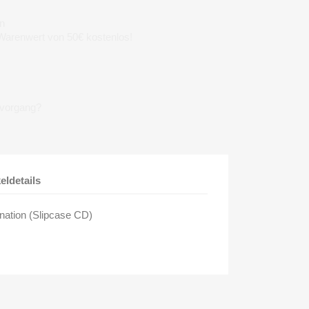
n
 Warenwert von 50€ kostenlos!
lvorgang?
keldetails
ination (Slipcase CD)