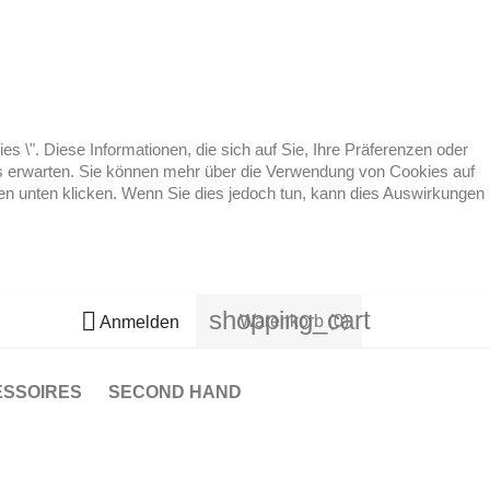
 \". Diese Informationen, die sich auf Sie, Ihre Präferenzen oder
 es erwarten. Sie können mehr über die Verwendung von Cookies auf
ten unten klicken. Wenn Sie dies jedoch tun, kann dies Auswirkungen
shopping_cart

Warenkorb
(0)
Anmelden
ESSOIRES
SECOND HAND