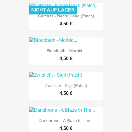
NICHT AUF LAGER
Carcass - Necro Head (Patch)
4,50 €
Bloodbath - Morbid...
4,50 €
Zwielicht - Sigil (Patch)
4,50 €
Darkthrone - A Blaze In The...
4,50 €