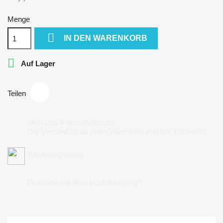
Menge

IN DEN WARENKORB

Auf Lager
Teilen
Lieferung & Versandkosten
Der Versand ist ab einen Warenwert von 50€ kostenlos!
Bezahlungsarten
Probleme mit dem Bestellvorgang?