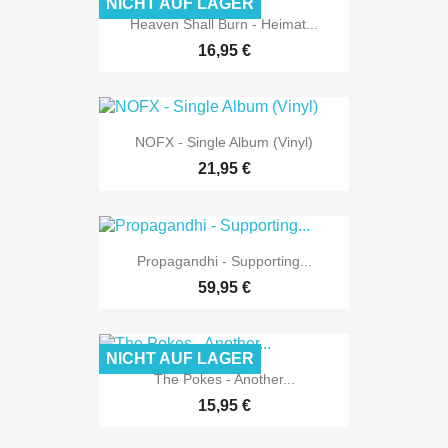
NICHT AUF LAGER
Heaven Shall Burn - Heimat...
16,95 €
NOFX - Single Album (Vinyl)
21,95 €
Propagandhi - Supporting...
59,95 €
NICHT AUF LAGER
The Pokes - Another...
15,95 €