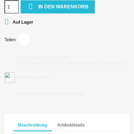

IN DEN WARENKORB

Auf Lager
Teilen
Lieferung & Versandkosten
Der Versand ist ab einen Warenwert von 50€ kostenlos!
Bezahlungsarten
Probleme mit dem Bestellvorgang?
Beschreibung
Artikeldetails