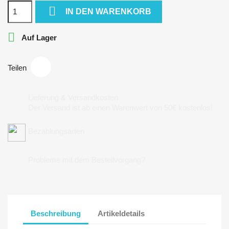

IN DEN WARENKORB

Auf Lager
Teilen
Lieferung & Versandkosten
Der Versand ist ab einen Warenwert von 50€ kostenlos!
Bezahlungsarten
Probleme mit dem Bestellvorgang?
Beschreibung
Artikeldetails