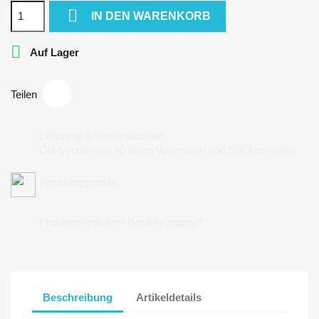

IN DEN WARENKORB

Auf Lager
Teilen
Lieferung & Versandkosten
Der Versand ist ab einen Warenwert von 50€ kostenlos!
Bezahlungsarten
Probleme mit dem Bestellvorgang?
Beschreibung
Artikeldetails