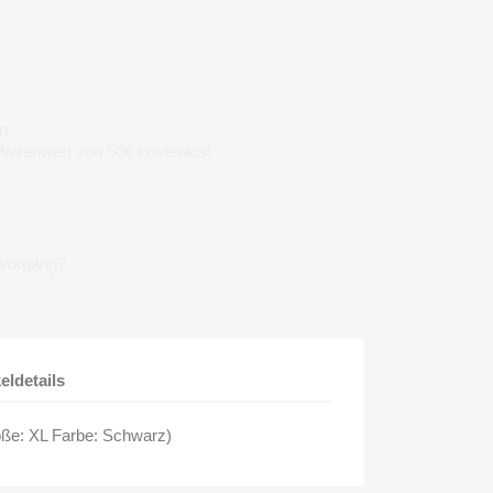
n
 Warenwert von 50€ kostenlos!
lvorgang?
keldetails
Größe: XL Farbe: Schwarz)