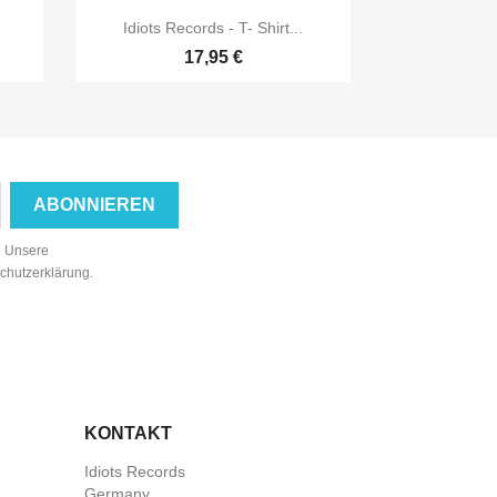

Vorschau
Idiots Records - T- Shirt...
17,95 €
n. Unsere
schutzerklärung.
KONTAKT
Idiots Records
Germany