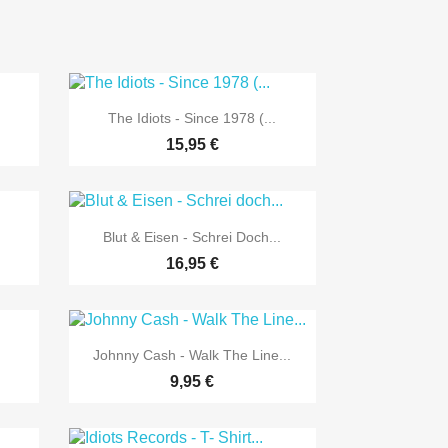

Vorschau
The Idiots - Since 1978 (...
15,95 €

Vorschau
Blut & Eisen - Schrei Doch...
16,95 €

Vorschau
Johnny Cash - Walk The Line...
9,95 €