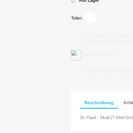
Auf Lager
Teilen
Lieferung & Versandkoste
Der Versand ist ab einen
Bezahlungsarten
Probleme mit dem Bestel
Beschreibung
Arti
St. Pauli - Skull (T-Shirt 