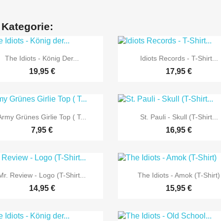
 Kategorie:


Vorschau
Vorschau
The Idiots - König Der...
Idiots Records - T-Shirt...
19,95 €
17,95 €


Vorschau
Vorschau
Army Grünes Girlie Top ( T...
St. Pauli - Skull (T-Shirt...
7,95 €
16,95 €


Vorschau
Vorschau
Mr. Review - Logo (T-Shirt...
The Idiots - Amok (T-Shirt)
14,95 €
15,95 €