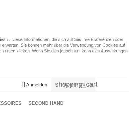
 \". Diese Informationen, die sich auf Sie, Ihre Präferenzen oder
 es erwarten. Sie können mehr über die Verwendung von Cookies auf
ten unten klicken. Wenn Sie dies jedoch tun, kann dies Auswirkungen
shopping_cart

Warenkorb
(0)
Anmelden
ESSOIRES
SECOND HAND