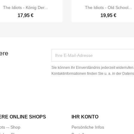


Vorschau
Vorschau
The Idiots - König Der...
The Idiots - Old School...
17,95 €
19,95 €
ere
Sie können Ihr Einverständnis jederzeit widerrufe
Kontaktinformationen finden Sie u. a. in der Daten
ERE ONLINE SHOPS
IHR KONTO
ots -- Shop
Persönliche Infos