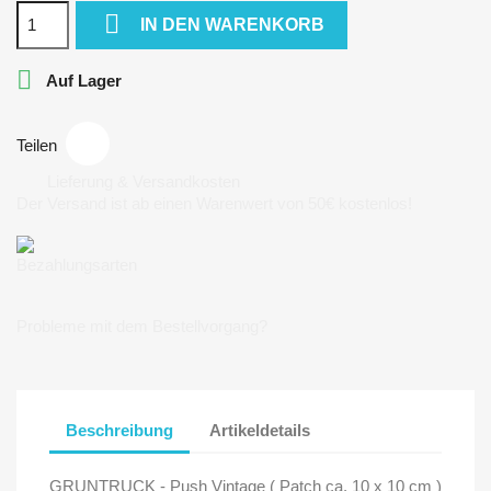

IN DEN WARENKORB

Auf Lager
Teilen
Lieferung & Versandkosten
Der Versand ist ab einen Warenwert von 50€ kostenlos!
Bezahlungsarten
Probleme mit dem Bestellvorgang?
Beschreibung
Artikeldetails
GRUNTRUCK - Push Vintage ( Patch ca. 10 x 10 cm )