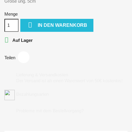
Größe ung. 5cm
Menge

IN DEN WARENKORB

Auf Lager
Teilen
Lieferung & Versandkosten
Der Versand ist ab einen Warenwert von 50€ kostenlos!
Bezahlungsarten
Probleme mit dem Bestellvorgang?