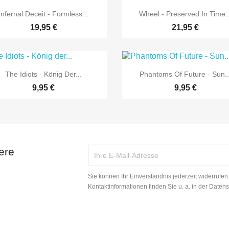


Vorschau
Vorschau
Infernal Deceit - Formless...
Wheel - Preserved In Time..
19,95 €
21,95 €


Vorschau
Vorschau
The Idiots - König Der...
Phantoms Of Future - Sun..
9,95 €
9,95 €
ere
Sie können Ihr Einverständnis jederzeit widerrufe
Kontaktinformationen finden Sie u. a. in der Daten