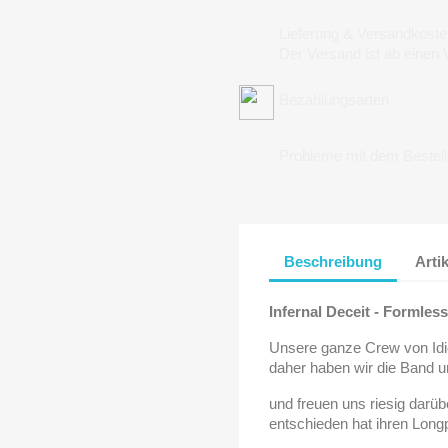
Lieferung & Versandkoste
Der Versand ist ab einen
Bezahlungsarten
Probleme mit dem Bestel
Beschreibung
Arti
Infernal Deceit - Formles
Unsere ganze Crew von Idi
daher haben wir die Band 
und freuen uns riesig darüb
entschieden hat ihren Longpl