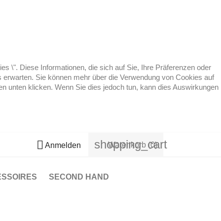
 \". Diese Informationen, die sich auf Sie, Ihre Präferenzen oder
 es erwarten. Sie können mehr über die Verwendung von Cookies auf
ten unten klicken. Wenn Sie dies jedoch tun, kann dies Auswirkungen
shopping_cart

Warenkorb
(0)
Anmelden
ESSOIRES
SECOND HAND