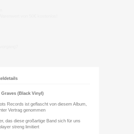
n
 Warenwert von 50€ kostenlos!
lvorgang?
keldetails
s Graves (Black Vinyl)
ots Records ist geflascht von diesem Album,
unter Vertrag genommen
er, das diese großartige Band sich für uns
ayer streng limitiert