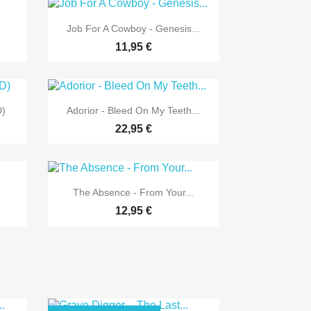

Vorschau
Job For A Cowboy - Genesis...
11,95 €

Vorschau
D)
Adorior - Bleed On My Teeth...
22,95 €

Vorschau
The Absence - From Your...
12,95 €