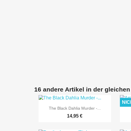
16 andere Artikel in der gleichen
NIC

Vorschau
The Black Dahlia Murder -...
14,95 €