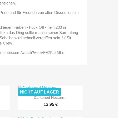
entlichen.
 Perle und für Freunde von alten Dissection ein
hieden Farben - Fuck Off - nein 200 in
ift zu das Ding sollte man in seiner Sammlung
cheibe wird schnell vergriffen sein ! ( Sir
s Crew )
ww.youtube.com/watch?v=eVF92PaxMLo
NICHT AUF LAGER

Vorschau
Darkened Nocturn...
13,95 €