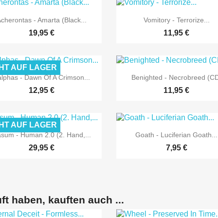


Vorschau
Vorschau
cherontas - Amarta (Black...
Vomitory - Terrorize...
19,95 €
11,95 €
HT AUF LAGER


Vorschau
Vorschau
lphas - Dawn Of A Crimson...
Benighted - Necrobreed (C
12,95 €
11,95 €
HT AUF LAGER


Vorschau
Vorschau
sum - Human 2.0 (2. Hand,...
Goath - Luciferian Goath...
29,95 €
7,95 €
ft haben, kauften auch ...