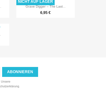
NICHT AUF LAGER

Vorschau
.
Grave Digger ‎– The Last...
6,95 €
.
n. Unsere
schutzerklärung.