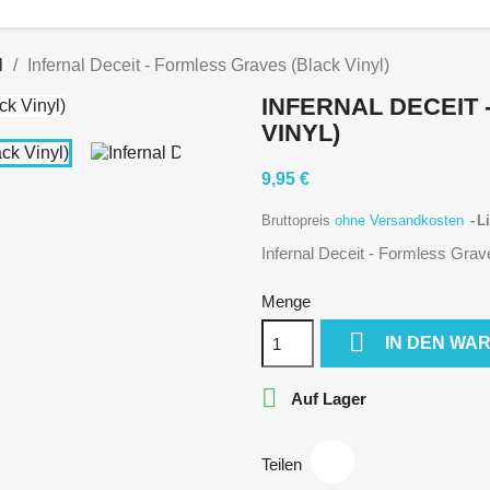
l
Infernal Deceit - Formless Graves (Black Vinyl)
INFERNAL DECEIT
VINYL)
9,95 €
Bruttopreis
ohne Versandkosten
Li
Infernal Deceit - Formless Grav
Menge

IN DEN WA

Auf Lager
Teilen