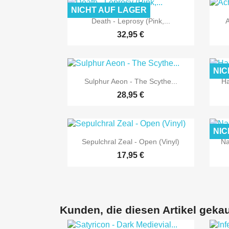
NICHT AUF LAGER

Vorschau
Death - Leprosy (Pink,...
A
32,95 €
NIC

Vorschau
Sulphur Aeon - The Scythe...
Ha
28,95 €
NIC

Vorschau
Sepulchral Zeal - Open (Vinyl)
Na
17,95 €
Kunden, die diesen Artikel gekau