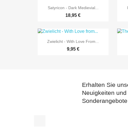

Vorschau
Satyricon - Dark Medievial...
18,95 €

Vorschau
Zwielicht - With Love From...
9,95 €
Erhalten Sie uns
Neuigkeiten und
Sonderangebote
Facebook