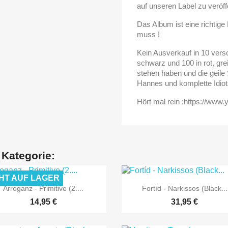
auf unseren Label zu veröff
Das Album ist eine richtige
muss !
Kein Ausverkauf in 10 versc
schwarz und 100 in rot, gre
stehen haben und die geile S
Hannes und komplette Idiot
Hört mal rein :https://w
 Kategorie:
HT AUF LAGER


Vorschau
Vorschau
Arroganz - Primitive (2....
Fortíd - Narkissos (Black...
14,95 €
31,95 €