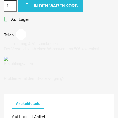

IN DEN WARENKORB

Auf Lager
Teilen
Lieferung & Versandkosten
Der Versand ist ab einen Warenwert von 50€ kostenlos!
Bezahlungsarten
Probleme mit dem Bestellvorgang?
Artikeldetails
Auf Lager
1 Artikel