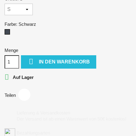
Farbe: Schwarz
Schwarz
Menge

IN DEN WARENKORB

Auf Lager
Teilen
Lieferung & Versandkosten
Der Versand ist ab einen Warenwert von 50€ kostenlos!
Bezahlungsarten