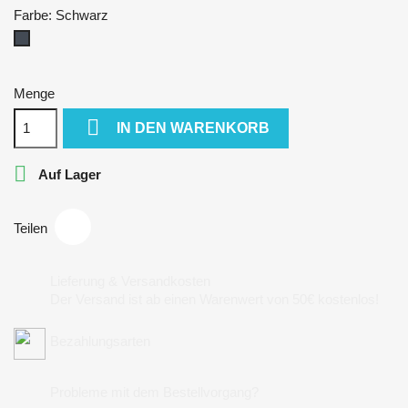
Farbe: Schwarz
Schwarz
Menge

IN DEN WARENKORB

Auf Lager
Teilen
Lieferung & Versandkosten
Der Versand ist ab einen Warenwert von 50€ kostenlos!
Bezahlungsarten
Probleme mit dem Bestellvorgang?