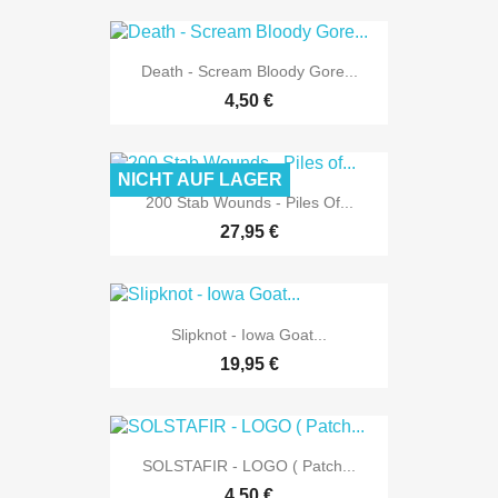
Death - Scream Bloody Gore...
4,50 €
NICHT AUF LAGER
200 Stab Wounds - Piles Of...
27,95 €
Slipknot - Iowa Goat...
19,95 €
SOLSTAFIR - LOGO ( Patch...
4,50 €