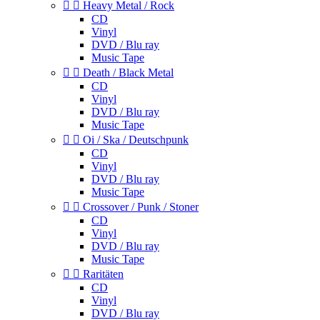


Heavy Metal / Rock
CD
Vinyl
DVD / Blu ray
Music Tape


Death / Black Metal
CD
Vinyl
DVD / Blu ray
Music Tape


Oi / Ska / Deutschpunk
CD
Vinyl
DVD / Blu ray
Music Tape


Crossover / Punk / Stoner
CD
Vinyl
DVD / Blu ray
Music Tape


Raritäten
CD
Vinyl
DVD / Blu ray