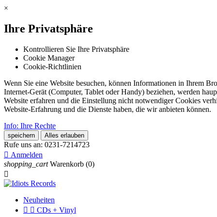
×
Ihre Privatsphäre
Kontrollieren Sie Ihre Privatsphäre
Cookie Manager
Cookie-Richtlinien
Wenn Sie eine Website besuchen, können Informationen in Ihrem Brows
Internet-Gerät (Computer, Tablet oder Handy) beziehen, werden haupt
Website erfahren und die Einstellung nicht notwendiger Cookies verh
Website-Erfahrung und die Dienste haben, die wir anbieten können.
Info: Ihre Rechte
speichern
Alles erlauben
Rufe uns an:
0231-7214723

Anmelden
shopping_cart
Warenkorb
(0)

Neuheiten


CDs + Vinyl