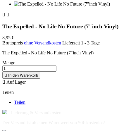


The Expelled - No Life No Future (7"inch Vinyl)
8,95 €
Bruttopreis
ohne Versandkosten
Lieferzeit 1 - 3 Tage
The Expelled - No Life No Future (7"inch Vinyl)
Menge

In den Warenkorb

Auf Lager
Teilen
Teilen
Lieferung & Versandkosten
Der Versand ist ab einen Warenwert von 50€ kostenlos!