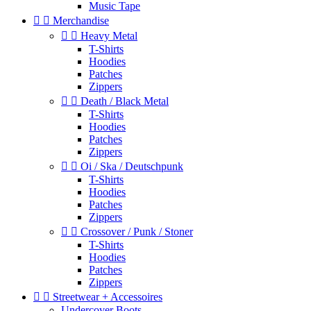
Music Tape


Merchandise


Heavy Metal
T-Shirts
Hoodies
Patches
Zippers


Death / Black Metal
T-Shirts
Hoodies
Patches
Zippers


Oi / Ska / Deutschpunk
T-Shirts
Hoodies
Patches
Zippers


Crossover / Punk / Stoner
T-Shirts
Hoodies
Patches
Zippers


Streetwear + Accessoires
Undercover Boots