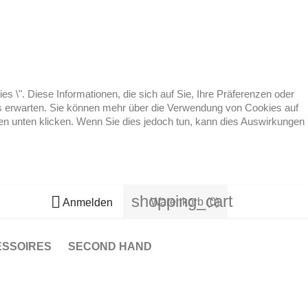
 \". Diese Informationen, die sich auf Sie, Ihre Präferenzen oder
 es erwarten. Sie können mehr über die Verwendung von Cookies auf
ten unten klicken. Wenn Sie dies jedoch tun, kann dies Auswirkungen
shopping_cart

Warenkorb
(0)
Anmelden
ESSOIRES
SECOND HAND