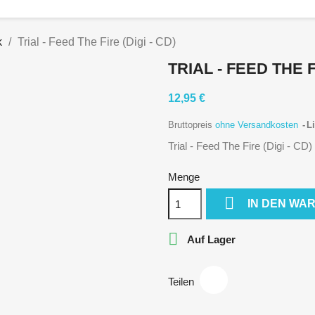
k
Trial - Feed The Fire (Digi - CD)
TRIAL - FEED THE F
12,95 €
Bruttopreis
ohne Versandkosten
Li
Trial - Feed The Fire (Digi - CD)
Menge

IN DEN WA

Auf Lager
Teilen