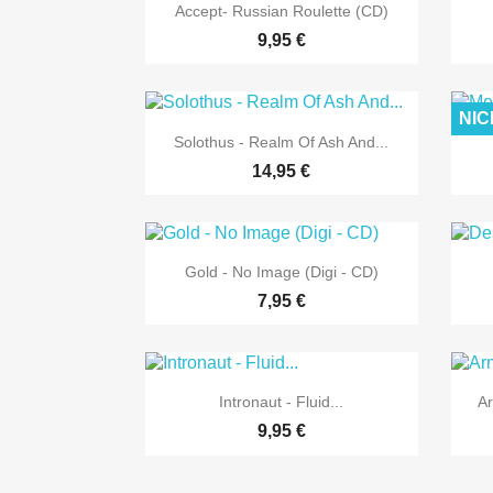

Vorschau
Accept- Russian Roulette (CD)
9,95 €
NIC

Vorschau
Solothus - Realm Of Ash And...
14,95 €

Vorschau
Gold - No Image (Digi - CD)
7,95 €

Vorschau
Intronaut - Fluid...
Ar
9,95 €