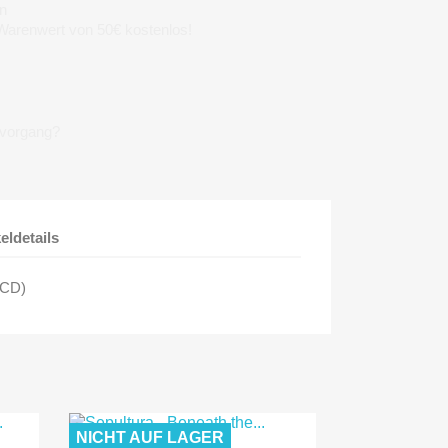
n
 Warenwert von 50€ kostenlos!
lvorgang?
keldetails
- CD)
NICHT AUF LAGER