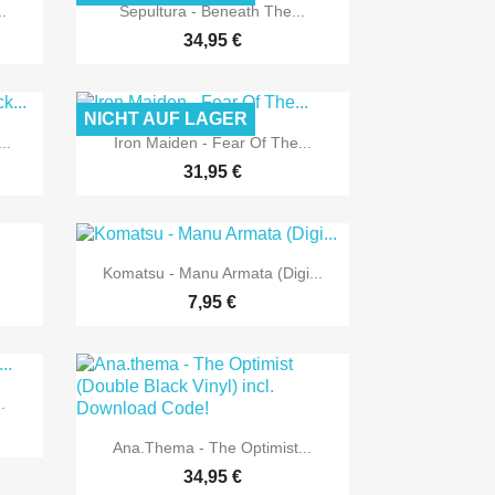

Vorschau
.
Sepultura - Beneath The...
34,95 €
NICHT AUF LAGER

Vorschau
..
Iron Maiden - Fear Of The...
31,95 €

Vorschau
Komatsu - Manu Armata (Digi...
7,95 €
.

Vorschau
Ana.thema - The Optimist...
34,95 €