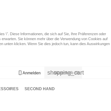
 \". Diese Informationen, die sich auf Sie, Ihre Präferenzen oder
 es erwarten. Sie können mehr über die Verwendung von Cookies auf
ten unten klicken. Wenn Sie dies jedoch tun, kann dies Auswirkungen
shopping_cart

Warenkorb
(0)
Anmelden
ESSOIRES
SECOND HAND