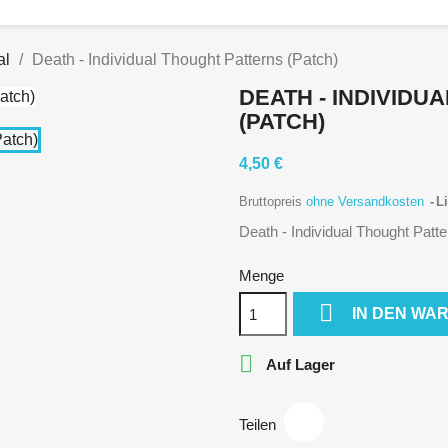
al
Death - Individual Thought Patterns (Patch)
DEATH - INDIVIDU
(PATCH)
4,50 €
Bruttopreis
ohne Versandkosten
Li
Death - Individual Thought Patt
Menge

IN DEN WA

Auf Lager
Teilen