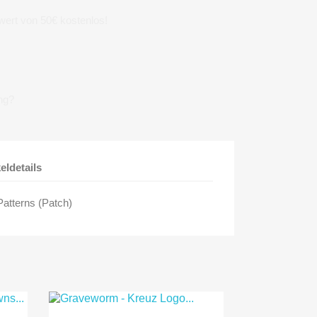
wert von 50€ kostenlos!
ng?
keldetails
Patterns (Patch)