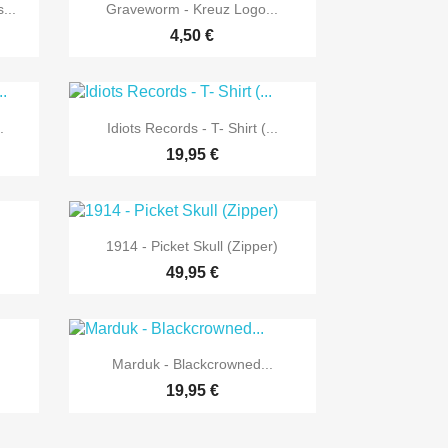

Vorschau
...
Graveworm - Kreuz Logo...
4,50 €

Vorschau
.
Idiots Records - T- Shirt (...
19,95 €

Vorschau
1914 - Picket Skull (Zipper)
49,95 €

Vorschau
Marduk - Blackcrowned...
19,95 €