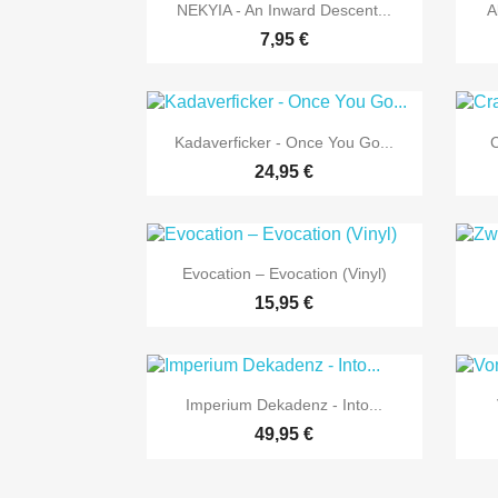

Vorschau
NEKYIA - An Inward Descent...
A
7,95 €

Vorschau
Kadaverficker - Once You Go...
C
24,95 €

Vorschau
Evocation ‎– Evocation (Vinyl)
15,95 €

Vorschau
Imperium Dekadenz - Into...
49,95 €