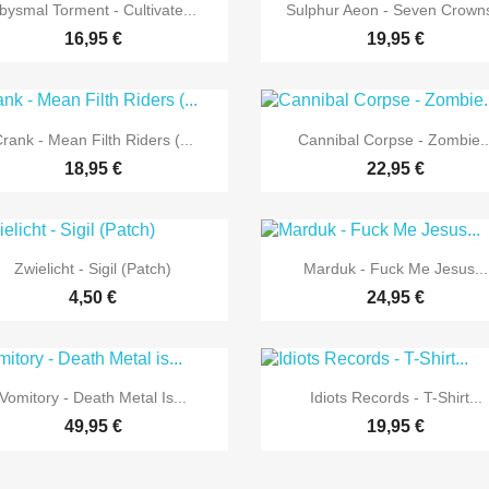


Vorschau
Vorschau
bysmal Torment - Cultivate...
Sulphur Aeon - Seven Crowns
16,95 €
19,95 €


Vorschau
Vorschau
rank - Mean Filth Riders (...
Cannibal Corpse - Zombie..
18,95 €
22,95 €


Vorschau
Vorschau
Zwielicht - Sigil (Patch)
Marduk - Fuck Me Jesus...
4,50 €
24,95 €


Vorschau
Vorschau
Vomitory - Death Metal Is...
Idiots Records - T-Shirt...
49,95 €
19,95 €