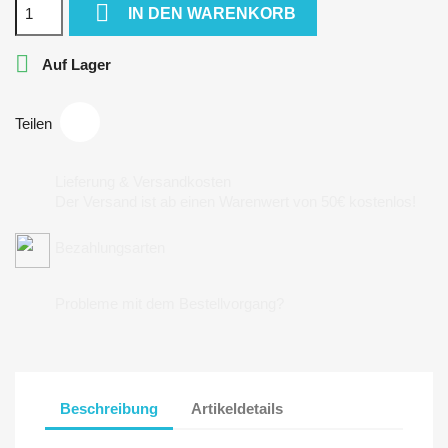

IN DEN WARENKORB

Auf Lager
Teilen
Lieferung & Versandkosten
Der Versand ist ab einen Warenwert von 50€ kostenlos!
Bezahlungsarten
Probleme mit dem Bestellvorgang?
Beschreibung
Artikeldetails