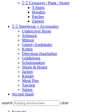


Crossover / Punk / Stoner
T-Shirts
Hoodies
Patches
Zippers


Streetwear + Accessoires
Undercover Boots
Schmuck
Mützen
Gürtel+Armbänder
Ketten
Directions Haarfarben
Geldbörsen
Schutzmasken
Shorts & Hosen
Jacken
Kleider
Metal Pins
Taschen
Nieten
Second Hand
search
clear
Startseite