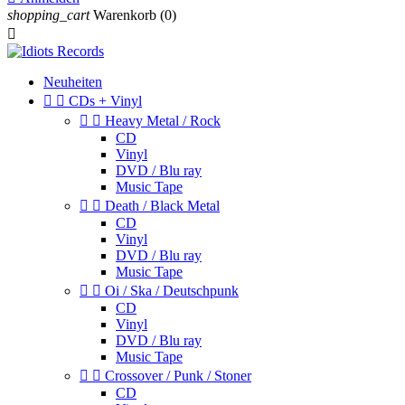
shopping_cart
Warenkorb
(0)

Neuheiten


CDs + Vinyl


Heavy Metal / Rock
CD
Vinyl
DVD / Blu ray
Music Tape


Death / Black Metal
CD
Vinyl
DVD / Blu ray
Music Tape


Oi / Ska / Deutschpunk
CD
Vinyl
DVD / Blu ray
Music Tape


Crossover / Punk / Stoner
CD