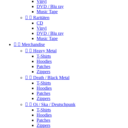
Vinyl
DVD / Blu ray
Music Tape


Raritäten
CD
Vinyl
DVD / Blu ray
Music Tape


Merchandise


Heavy Metal
T-Shirts
Hoodies
Patches
Zippers


Death / Black Metal
T-Shirts
Hoodies
Patches
Zippers


Oi / Ska / Deutschpunk
T-Shirts
Hoodies
Patches
Zippers