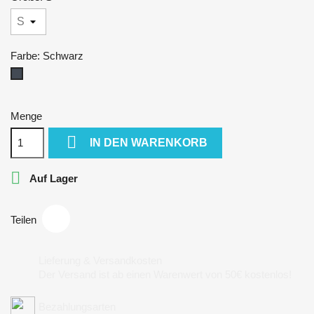
Farbe: Schwarz
Schwarz
Menge

IN DEN WARENKORB

Auf Lager
Teilen
Lieferung & Versandkosten
Der Versand ist ab einen Warenwert von 50€ kostenlos!
Bezahlungsarten