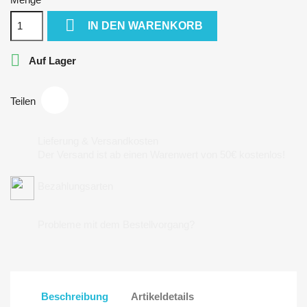

IN DEN WARENKORB

Auf Lager
Teilen
Lieferung & Versandkosten
Der Versand ist ab einen Warenwert von 50€ kostenlos!
Bezahlungsarten
Probleme mit dem Bestellvorgang?
Beschreibung
Artikeldetails