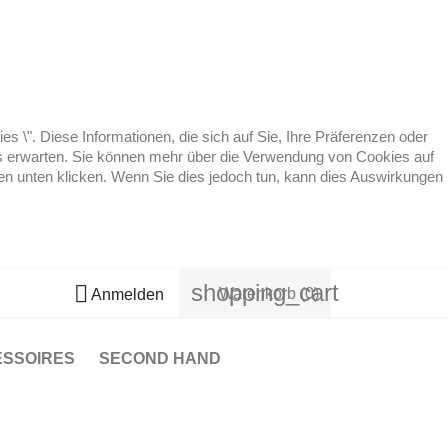
 \". Diese Informationen, die sich auf Sie, Ihre Präferenzen oder
 es erwarten. Sie können mehr über die Verwendung von Cookies auf
ten unten klicken. Wenn Sie dies jedoch tun, kann dies Auswirkungen
shopping_cart

Warenkorb
(0)
Anmelden
ESSOIRES
SECOND HAND