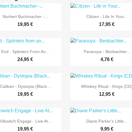


Vorschau
Vorschau
Norbert Buchmacher -...
Citizen - Life In Your...
19,95 €
17,95 €


Vorschau
Vorschau
End - Splinters From An...
Paranoya - Beobachter...
24,95 €
4,76 €


Vorschau
Vorschau
Caliban - Dystopia (Black...
Whiskey Ritual - Kings (CD
19,95 €
12,95 €


Vorschau
Vorschau
Killswitch Engage - Live At...
Diane Parker's Little...
19,95 €
9,95 €