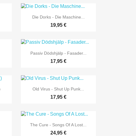

Vorschau
Die Dorks - Die Maschine...
19,95 €

Vorschau
Passiv Dödshjälp - Fasader...
17,95 €

Vorschau
)
Old Virus - Shut Up Punk...
17,95 €

Vorschau
The Cure - Songs Of A Lost...
24,95 €