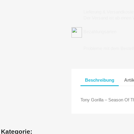
Lieferung & Versandkoste
Der Versand ist ab einen
Bezahlungsarten
Probleme mit dem Bestel
Beschreibung
Arti
Tony Gorilla – Season Of T
 Kategorie: