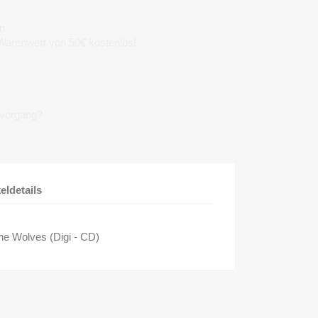
n
 Warenwert von 50€ kostenlos!
lvorgang?
keldetails
he Wolves (Digi - CD)