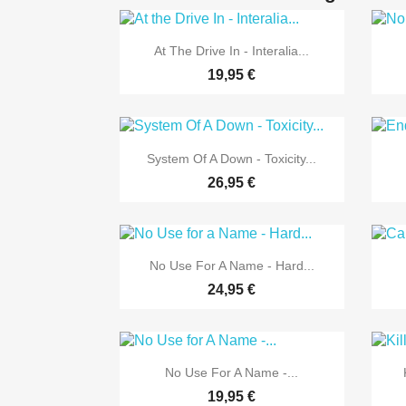

Vorschau
At The Drive In - Interalia...
19,95 €

Vorschau
System Of A Down - Toxicity...
26,95 €

Vorschau
No Use For A Name - Hard...
24,95 €

Vorschau
No Use For A Name -...
19,95 €