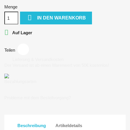
Menge

IN DEN WARENKORB

Auf Lager
Teilen
Lieferung & Versandkosten
Der Versand ist ab einen Warenwert von 50€ kostenlos!
Bezahlungsarten
Probleme mit dem Bestellvorgang?
Beschreibung
Artikeldetails