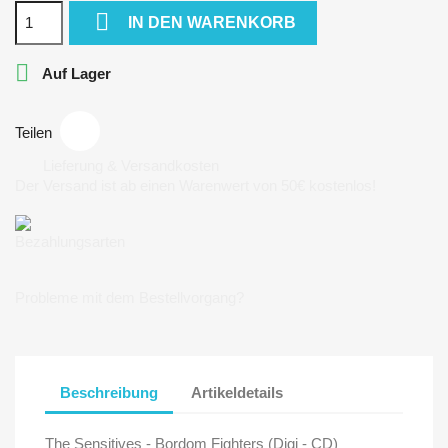

IN DEN WARENKORB

Auf Lager
Teilen
Lieferung & Versandkosten
Der Versand ist ab einen Warenwert von 50€ kostenlos!
Bezahlungsarten
Probleme mit dem Bestellvorgang?
Beschreibung
Artikeldetails
The Sensitives - Bordom Fighters (Digi - CD)