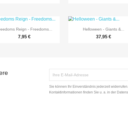


Vorschau
Vorschau
reedoms Reign - Freedoms...
Helloween - Giants &...
7,95 €
37,95 €
ere
Sie können Ihr Einverständnis jederzeit widerrufe
Kontaktinformationen finden Sie u. a. in der Daten