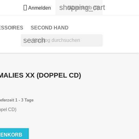
shopping_cart

Warenkorb
(0)
Anmelden
ESSOIRES
SECOND HAND
search
MALIES XX (DOPPEL CD)
eferzeit 1 - 3 Tage
ppel CD)
RENKORB