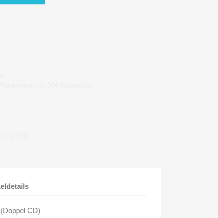
n
 Warenwert von 50€ kostenlos!
lvorgang?
keldetails
 (Doppel CD)