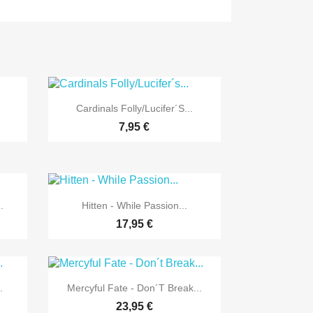

Vorschau
Cardinals Folly/Lucifer´s...
7,95 €

Vorschau
.
Hitten - While Passion...
17,95 €

Vorschau
.
Mercyful Fate - Don´t Break...
23,95 €