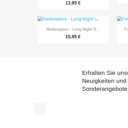
13,95 €

Vorschau
Redemption - Long Night´s...
F
15,95 €
Erhalten Sie uns
Neuigkeiten und
Sonderangebote
Facebook