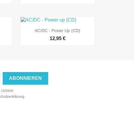

Vorschau
AC/DC - Power Up (CD)
12,95 €
n. Unsere
schutzerklärung.