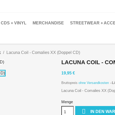
CDS + VINYL
MERCHANDISE
STREETWEAR + ACC
k
Lacuna Coil - Comalies XX (Doppel CD)
LACUNA COIL - CO
19,95 €
Bruttopreis
ohne Versandkosten
Li
Lacuna Coil - Comalies XX (Do
Menge

IN DEN WA