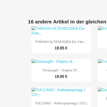
16 andere Artikel in der gleichen

Vorschau
THRASH ALTENESSEN Ein Film...
19,95 €

Vorschau
Onslaught - Origins Of...
19,95 €

Vorschau
VULCANO - Anthropophagy ( CD )