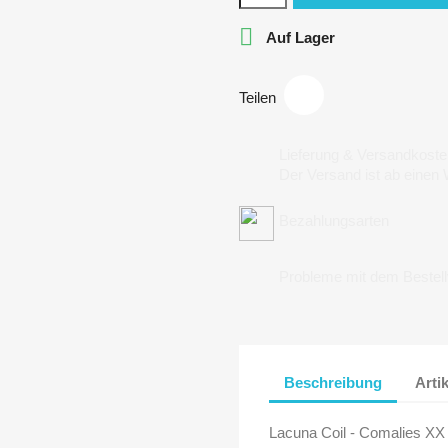

Auf Lager
Teilen
Lieferung & Versandkoste
Der Versand ist ab einen
Bezahlungsarten
Probleme mit dem Bestel
Beschreibung
Arti
Lacuna Coil - Comalies XX