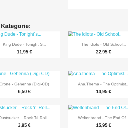
 Kategorie:


Vorschau
Vorschau
King Dude - Tonight´s...
The Idiots - Old School...
11,95 €
22,95 €


Vorschau
Vorschau
Crone - Gehenna (Digi-CD)
Ana.thema - The Optimist..
6,50 €
14,95 €


Vorschau
Vorschau
Dustsucker ‎– Rock 'n' Roll...
Weltenbrand - The End Of..
3,95 €
15,95 €