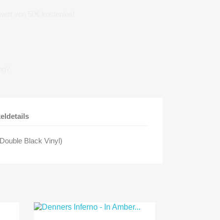
wert von 50€ kostenlos!
ng?
keldetails
(Double Black Vinyl)