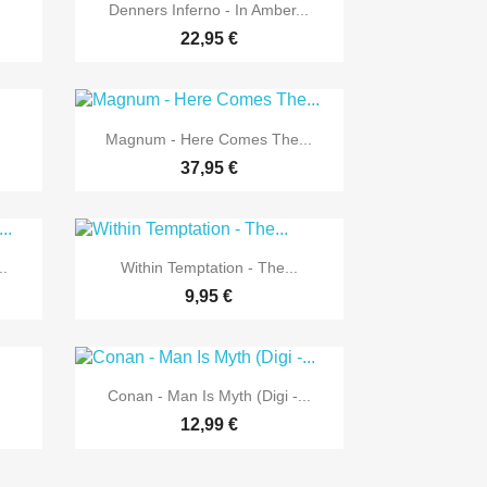

Vorschau
Denners Inferno - In Amber...
22,95 €

Vorschau
Magnum - Here Comes The...
37,95 €

Vorschau
.
Within Temptation - The...
9,95 €

Vorschau
Conan - Man Is Myth (Digi -...
12,99 €