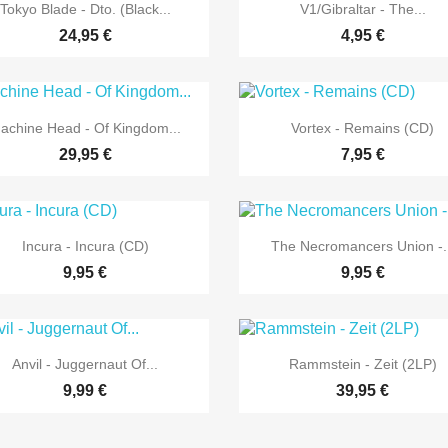


Vorschau
Vorschau
Tokyo Blade - Dto. (Black...
V1/Gibraltar - The...
24,95 €
4,95 €


Vorschau
Vorschau
achine Head - Of Kingdom...
Vortex - Remains (CD)
29,95 €
7,95 €


Vorschau
Vorschau
Incura - Incura (CD)
The Necromancers Union -..
9,95 €
9,95 €


Vorschau
Vorschau
Anvil - Juggernaut Of...
Rammstein - Zeit (2LP)
9,99 €
39,95 €