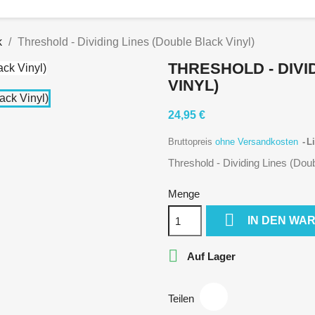
k
Threshold - Dividing Lines (Double Black Vinyl)
THRESHOLD - DIVI
VINYL)
24,95 €
Bruttopreis
ohne Versandkosten
Li
Threshold - Dividing Lines (Doub
Menge

IN DEN WA

Auf Lager
Teilen