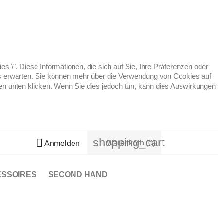
 \". Diese Informationen, die sich auf Sie, Ihre Präferenzen oder
 es erwarten. Sie können mehr über die Verwendung von Cookies auf
ten unten klicken. Wenn Sie dies jedoch tun, kann dies Auswirkungen
shopping_cart

Warenkorb
(0)
Anmelden
ESSOIRES
SECOND HAND