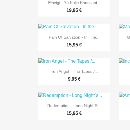

Vorschau
Einvigi - Yö Kulje Kanssani...
19,95 €

Vorschau
Pain Of Salvation - In The...
M
15,95 €

Vorschau
Iron Angel - The Tapes /...
9,95 €

Vorschau
Redemption - Long Night´s...
15,95 €