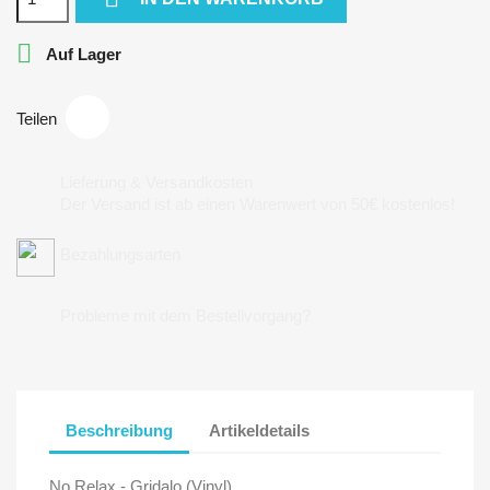

Auf Lager
Teilen
Lieferung & Versandkosten
Der Versand ist ab einen Warenwert von 50€ kostenlos!
Bezahlungsarten
Probleme mit dem Bestellvorgang?
Beschreibung
Artikeldetails
No Relax - Gridalo (Vinyl)