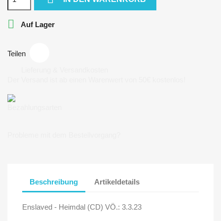

Auf Lager
Teilen
Lieferung & Versandkosten
Der Versand ist ab einen Warenwert von 50€ kostenlos!
Bezahlungsarten
Probleme mit dem Bestellvorgang?
Beschreibung
Artikeldetails
Enslaved - Heimdal (CD) VÖ.: 3.3.23