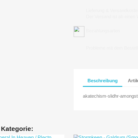
Lieferung & Versandkoste
Der Versand ist ab einen
Bezahlungsarten
Probleme mit dem Bestel
Beschreibung
Arti
akatechism-slidhr-amongst-t
 Kategorie: