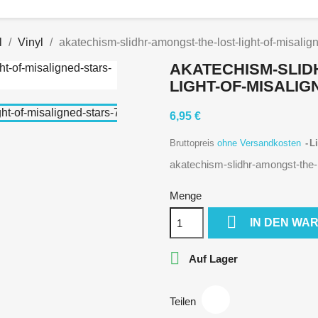
l
Vinyl
akatechism-slidhr-amongst-the-lost-light-of-misalig
AKATECHISM-SLID
LIGHT-OF-MISALIG
6,95 €
Bruttopreis
ohne Versandkosten
Li
akatechism-slidhr-amongst-the-l
Menge

IN DEN WA

Auf Lager
Teilen