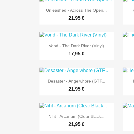

Vorschau
Unleashed - Across The Open...
21,95 €

Vorschau
Vond - The Dark River (Vinyl)
17,95 €

Vorschau
Desaster - Angelwhore (GTF...
21,95 €

Vorschau
Niht - Arcanum (Clear Black...
21,95 €