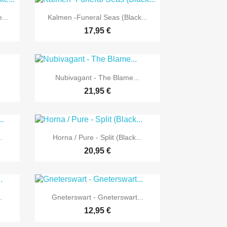

Vorschau
...
Kalmen -Funeral Seas (Black...
17,95 €

Vorschau
Nubivagant - The Blame...
21,95 €

Vorschau
.
Horna / Pure - Split (Black...
20,95 €

Vorschau
.
Gneterswart - Gneterswart...
12,95 €