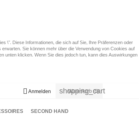
 \". Diese Informationen, die sich auf Sie, Ihre Präferenzen oder
 es erwarten. Sie können mehr über die Verwendung von Cookies auf
ten unten klicken. Wenn Sie dies jedoch tun, kann dies Auswirkungen
shopping_cart

Warenkorb
(0)
Anmelden
ESSOIRES
SECOND HAND