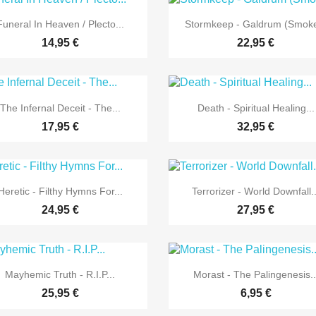


Vorschau
Vorschau
Funeral In Heaven / Plecto...
Stormkeep - Galdrum (Smoke
14,95 €
22,95 €


Vorschau
Vorschau
The Infernal Deceit - The...
Death - Spiritual Healing...
17,95 €
32,95 €


Vorschau
Vorschau
Heretic - Filthy Hymns For...
Terrorizer - World Downfall..
24,95 €
27,95 €


Vorschau
Vorschau
Mayhemic Truth - R.I.P...
Morast - The Palingenesis..
25,95 €
6,95 €