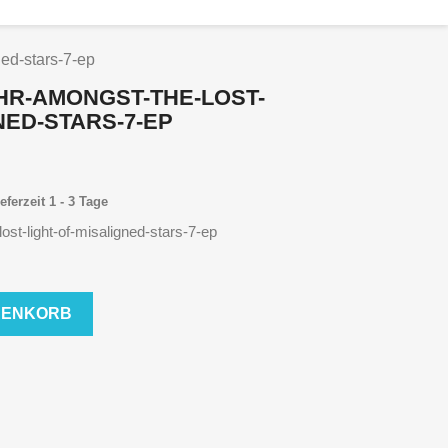
ned-stars-7-ep
HR-AMONGST-THE-LOST-
NED-STARS-7-EP
eferzeit 1 - 3 Tage
ost-light-of-misaligned-stars-7-ep
RENKORB