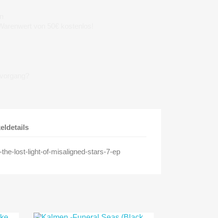
n
 Warenwert von 50€ kostenlos!
lvorgang?
keldetails
he-lost-light-of-misaligned-stars-7-ep