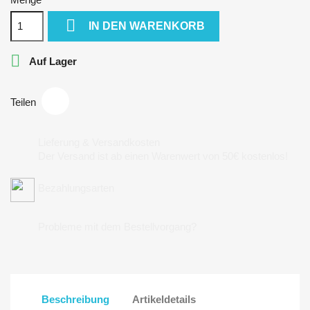

IN DEN WARENKORB

Auf Lager
Teilen
Lieferung & Versandkosten
Der Versand ist ab einen Warenwert von 50€ kostenlos!
Bezahlungsarten
Probleme mit dem Bestellvorgang?
Beschreibung
Artikeldetails