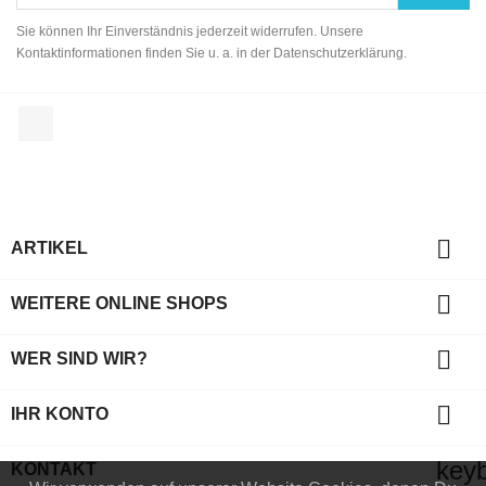
Sie können Ihr Einverständnis jederzeit widerrufen. Unsere
Kontaktinformationen finden Sie u. a. in der Datenschutzerklärung.
Facebook

ARTIKEL

WEITERE ONLINE SHOPS

WER SIND WIR?

IHR KONTO
key
KONTAKT