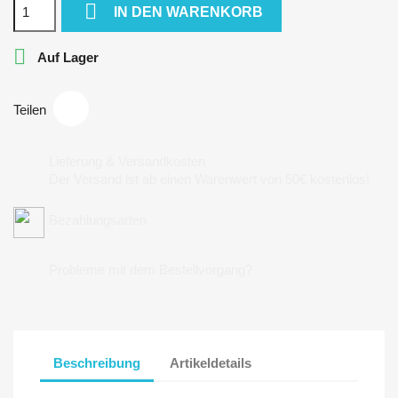

IN DEN WARENKORB

Auf Lager
Teilen
Lieferung & Versandkosten
Der Versand ist ab einen Warenwert von 50€ kostenlos!
Bezahlungsarten
Probleme mit dem Bestellvorgang?
Beschreibung
Artikeldetails