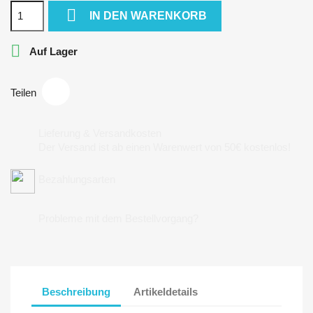

IN DEN WARENKORB

Auf Lager
Teilen
Lieferung & Versandkosten
Der Versand ist ab einen Warenwert von 50€ kostenlos!
Bezahlungsarten
Probleme mit dem Bestellvorgang?
Beschreibung
Artikeldetails