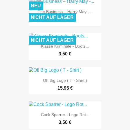
NEU
The Business ‎– Harry May -...
NICHT AUF LAGER
29,95 €
NICHT AUF LAGER
Klasse Kriminale - Boots...
3,50 €
OI! Big Logo ( T - Shirt )
15,95 €
Cock Sparrer - Logo Rot...
3,50 €