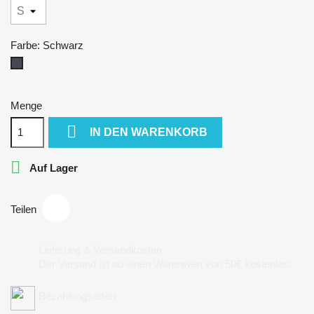
Farbe: Schwarz
Schwarz
Menge

IN DEN WARENKORB

Auf Lager
Teilen
Lieferung & Versandkosten
Der Versand ist ab einen Warenwert von 50€ kostenlos!
Bezahlungsarten