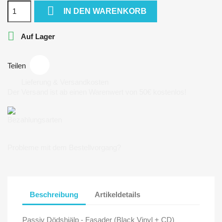

IN DEN WARENKORB

Auf Lager
Teilen
Lieferung & Versandkosten
Der Versand ist ab einen Warenwert von 50€ kostenlos!
Bezahlungsarten
Probleme mit dem Bestellvorgang?
Beschreibung
Artikeldetails
Passiv Dödshjälp - Fasader (Black Vinyl + CD)