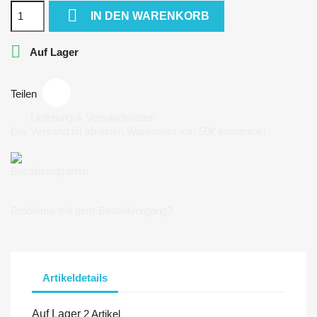

IN DEN WARENKORB

Auf Lager
Teilen
Lieferung & Versandkosten
Der Versand ist ab einen Warenwert von 50€ kostenlos!
Bezahlungsarten
Probleme mit dem Bestellvorgang?
Artikeldetails
Auf Lager
2 Artikel