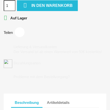

IN DEN WARENKORB

Auf Lager
Teilen
Lieferung & Versandkosten
Der Versand ist ab einen Warenwert von 50€ kostenlos!
Bezahlungsarten
Probleme mit dem Bestellvorgang?
Beschreibung
Artikeldetails