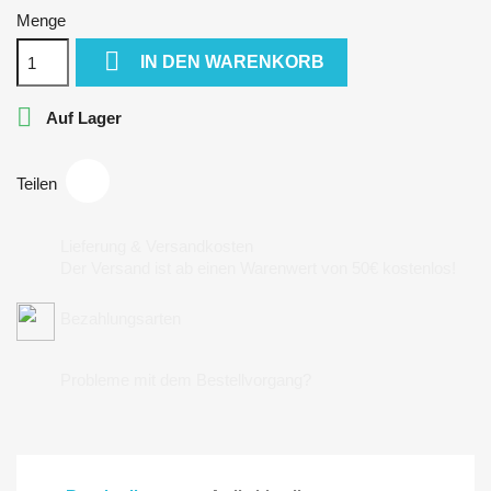
Menge

IN DEN WARENKORB

Auf Lager
Teilen
Lieferung & Versandkosten
Der Versand ist ab einen Warenwert von 50€ kostenlos!
Bezahlungsarten
Probleme mit dem Bestellvorgang?