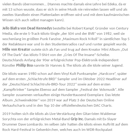
vielen Bands übernommen...
(Hannes machte damals eine Lehre bei Edeka, da er
mit 13 schon wusste, dass er sich in seine Musik nie reinreden lassen will und als
zweites Standbein einen Plattenladen eröffnen wird und mit dem kaufmännischen
Wissen sich auch selbst managen kann).
Jello Biafra von Dead Kennedys
bestellte bei Robert Kampf, Gründer von Century
Media, die erste 5-Track-Idiots-Single „der S04 und der BVB“ von 1982, weil sie
wochenlang im größten Punk Fanzine „Maximum Rock N Roll“ in sämtlichen Top 5
der Redakteure war und in den Studentenradios rauf und runter gespielt wurde.
Mille von Kreator
outete sich als Fan und trug auf dem Kreator Mini Album „Out
Of The Dark“ das Idiots-T-Shirt von der „Cries Of The Insane“-Scheibe.
Deutschlands Anfang der 90er erfolgreichster Pop-Elektronik-Independent
Künstler
Phillip Boa
nannte Sir Hannes & The Idiots als die Idole seiner Jugend.
Die Idiots waren 1980 schon auf dem Vinyl Kult Punksampler „Hardcore“, später
auf dem ersten „Schlachtrufe BRD“ Sampler und im Oktober 2022 Headliner auf
der „Deutschland Schlachtrufe-BRD-Tour 2022“ sowie auf dem ersten
„Kampftrinker“ Sampler.
Ebenso auf dem Sampler „Festival der Volxmusik“. Alle
Sampler zusammen verkauften einige Hunderttausend Exemplare.
Das letzte
Album „Schweineköter“ von 2019 war auf Platz 3 der Deutschen Online
Verkaufscharts und in den Top 10 der offiziellendeutschen DAC Charts.
2019 holten sich die Idiots als Live-Verstärkung den Gitarristen Waldemar
Sorychta von der erfolgreichen Metal-Band
Grip Inc.
Damals mit Ex-Slayer
Drummer Dave Lombardo. Im selben Jahr hatten die Idiots einen Auftritt auf dem
Rock Hard-Festival in Gelsenkirchen, welches auch im WDR-Rockpalast