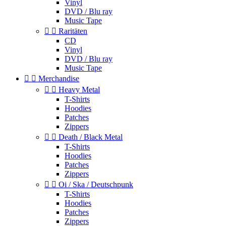
Vinyl
DVD / Blu ray
Music Tape


Raritäten
CD
Vinyl
DVD / Blu ray
Music Tape


Merchandise


Heavy Metal
T-Shirts
Hoodies
Patches
Zippers


Death / Black Metal
T-Shirts
Hoodies
Patches
Zippers


Oi / Ska / Deutschpunk
T-Shirts
Hoodies
Patches
Zippers