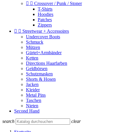


Crossover / Punk / Stoner
T-Shirts
Hoodies
Patches
Zippers


Streetwear + Accessoires
Undercover Boots
Schmuck
Mützen
Gürtel+Armbänder
Ketten
Directions Haarfarben
Geldbörsen
Schutzmasken
Shorts & Hosen
Jacken
Kleider
Metal Pins
Taschen
Nieten
Second Hand
search
clear
Startseite