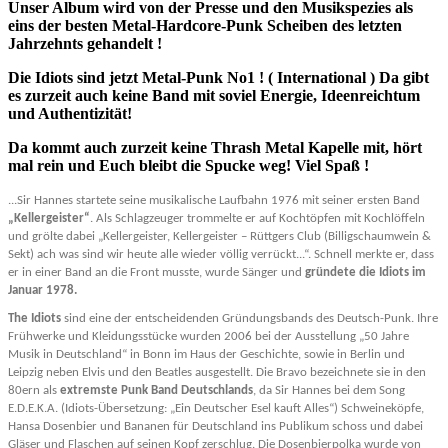
Unser Album wird von der Presse und den Musikspezies als
eins der besten Metal-Hardcore-Punk Scheiben des letzten
Jahrzehnts gehandelt !
Die Idiots sind jetzt Metal-Punk No1 ! ( International ) Da gibt
es zurzeit auch keine Band mit soviel Energie, Ideenreichtum
und Authentizität!
Da kommt auch zurzeit keine Thrash Metal Kapelle mit, hört
mal rein und Euch bleibt die Spucke weg! Viel Spaß !
...Sir Hannes startete seine musikalische Laufbahn 1976 mit seiner ersten Band
„Kellergeister“
. Als Schlagzeuger trommelte er auf Kochtöpfen mit Kochlöffeln
und grölte dabei „Kellergeister, Kellergeister – Rüttgers Club (Billigschaumwein &
Sekt) ach was sind wir heute alle wieder völlig verrückt...“.
Schnell merkte er, dass
er in einer Band an die Front musste, wurde Sänger und
gründete die Idiots im
Januar 1978.
The Idiots
sind eine der entscheidenden Gründungsbands des Deutsch-Punk. Ihre
Frühwerke und Kleidungsstücke wurden 2006 bei der Ausstellung „50 Jahre
Musik in Deutschland“ in Bonn im Haus der Geschichte, sowie in Berlin und
Leipzig neben Elvis und den Beatles ausgestellt. Die Bravo bezeichnete sie in den
80ern als
extremste Punk Band Deutschlands
, da Sir Hannes bei dem Song
E.D.E.K.A. (Idiots-Übersetzung: „Ein Deutscher Esel kauft Alles“) Schweineköpfe,
Hansa Dosenbier und Bananen für Deutschland ins Publikum schoss und dabei
Gläser und Flaschen auf seinen Kopf zerschlug. Die Dosenbierpolka wurde von