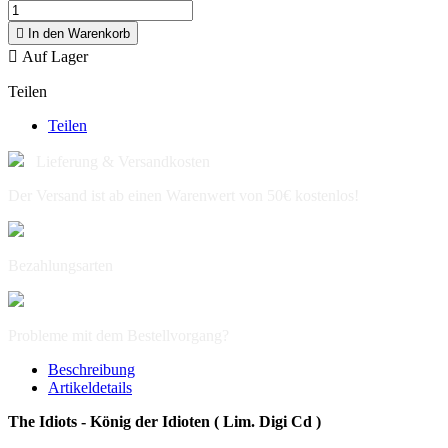

In den Warenkorb

Auf Lager
Teilen
Teilen
Lieferung & Versandkosten
Der Versand ist ab einen Warenwert von 50€ kostenlos!
Bezahlungsarten
Probleme mit dem Bestellvorgang?
Beschreibung
Artikeldetails
The Idiots - König der Idioten ( Lim. Digi Cd )