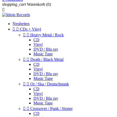
shopping_cart
Warenkorb
(0)

Neuheiten


CDs + Vinyl


Heavy Metal / Rock
CD
Vinyl
DVD / Blu ray
Music Tape


Death / Black Metal
CD
Vinyl
DVD / Blu ray
Music Tape


Oi / Ska / Deutschpunk
CD
Vinyl
DVD / Blu ray
Music Tape


Crossover / Punk / Stoner
CD