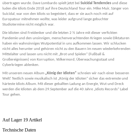
übertragen wurde.
Dave Lombardo spielt jetzt bei
Suicidal Tendencies
und diese
luden die Idiots Ende 2018 auf ihre Deutschland Tour ein. Mike Muir, Sänger von
Suicidal, war von den Idiots so begeistert, dass er sie auch noch mit auf
Europatour mitnehmen wollte, was leider aufgrund lange gebuchter
Studiotermine nicht möglich war.
Die Idioten sind Freidenker und die letzten 2 ½ Jahre mit dieser verfickten
Pandemie und den unsinnigen,
menschenverachtenden Kriegen sowie Diktaturen
haben ein wahnsinniges Wutpotential in uns aufkommen lassen. Wir schlucken
nicht alles herunter und gehören nicht zu den Bauern im neuen wiederkehrenden
Mittelalter und lassen uns nicht
mit „Brot und Spielen“ (Fußball &
Großereignissen) von Korruption, Völkermord, Überwachungsstaat und
Cyberkriegen ablenken.
Mit unserem neuen Album
„König der Idioten“
schreien wir nach einer besseren
Welt!
Textlich sowie musikalisch ist „König der Idioten“ sicher das extremste und
härteste Idiots Album.
Mit dieser geballten Ladung an Energie, Wut und Dreck
werden die Idioten ab dem 29.September auf die 40 Jahre „Idiots Records“ Label
Tour gehen.
Auf Lager
19 Artikel
Technische Daten