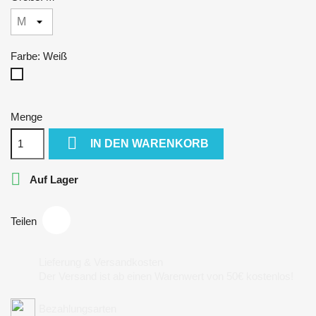
Farbe: Weiß
Weiß
Menge

IN DEN WARENKORB

Auf Lager
Teilen
Lieferung & Versandkosten
Der Versand ist ab einen Warenwert von 50€ kostenlos!
Bezahlungsarten