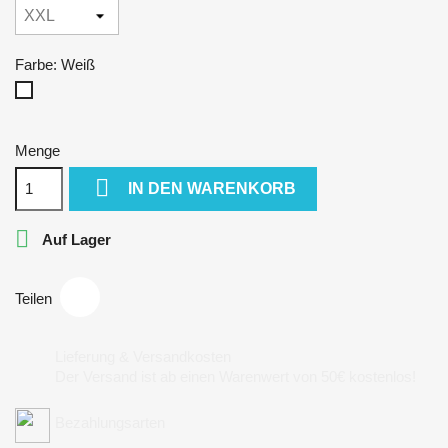
Farbe: Weiß
Weiß
Menge

IN DEN WARENKORB

Auf Lager
Teilen
Lieferung & Versandkosten
Der Versand ist ab einen Warenwert von 50€ kostenlos!
Bezahlungsarten