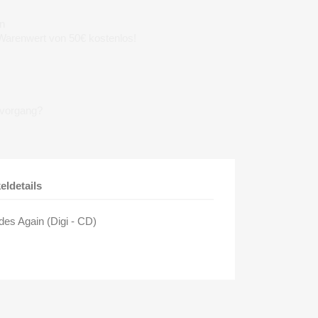
n
 Warenwert von 50€ kostenlos!
lvorgang?
keldetails
des Again (Digi - CD)