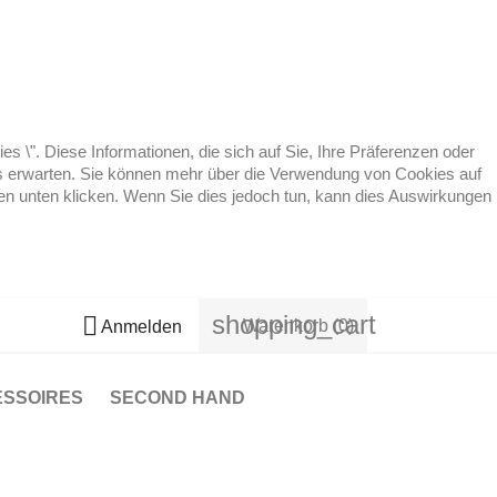
 \". Diese Informationen, die sich auf Sie, Ihre Präferenzen oder
 es erwarten. Sie können mehr über die Verwendung von Cookies auf
ten unten klicken. Wenn Sie dies jedoch tun, kann dies Auswirkungen
shopping_cart

Warenkorb
(0)
Anmelden
ESSOIRES
SECOND HAND