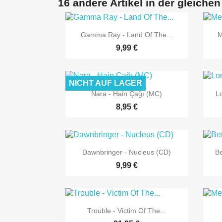
16 andere Artikel in der gleichen

Vorschau
Gamma Ray - Land Of The...
M
9,99 €
NICHT AUF LAGER

Vorschau
Nara - Hain Çağı (MC)
Lo
8,95 €

Vorschau
Dawnbringer - Nucleus (CD)
Be
9,99 €

Vorschau
Trouble - Victim Of The...