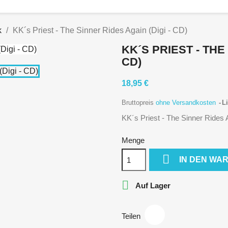
k
KK´s Priest - The Sinner Rides Again (Digi - CD)
KK´S PRIEST - THE
CD)
18,95 €
Bruttopreis
ohne Versandkosten
Li
KK´s Priest - The Sinner Rides 
Menge

IN DEN WA

Auf Lager
Teilen