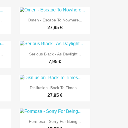

Vorschau
.
Omen - Escape To Nowhere...
27,95 €

Vorschau
..
Serious Black - As Daylight...
7,95 €

Vorschau
Disillusion -Back To Times...
27,95 €

Vorschau
.
Formosa - Sorry For Being...