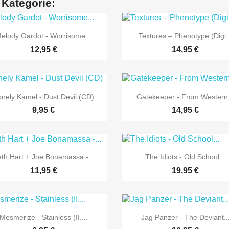
 Kategorie:


Vorschau
Vorschau
elody Gardot - Worrisome...
Textures – Phenotype (Digi..
12,95 €
14,95 €


Vorschau
Vorschau
nely Kamel - Dust Devil (CD)
Gatekeeper - From Western.
9,95 €
14,95 €


Vorschau
Vorschau
th Hart + Joe Bonamassa -...
The Idiots - Old School...
11,95 €
19,95 €


Vorschau
Vorschau
Mesmerize - Stainless (II....
Jag Panzer - The Deviant..